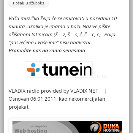
Vaša muzička želja će se emitovati u narednih 10
minuta, ukoliko je imamo u bazi. Nazive pišite
ošišanom latinicom (ž = z, š = s, ć, č = c, c). Polja
“posvećeno i Vaše ime” nisu obavezni.
Pronađite nas na radio servisima
VLADIX radio provided by VLADIX NET |
Osnovan 06.01.2011. kao nekomercijalan
projekat.