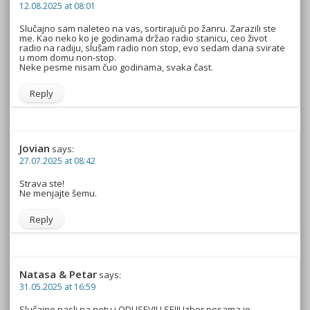
12.08.2025 at 08:01
Slučajno sam naleteo na vas, sortirajući po žanru. Zarazili ste
me. Kao neko ko je godinama držao radio stanicu, ceo život
radio na radiju, slušam radio non stop, evo sedam dana svirate
u mom domu non-stop.
Neke pesme nisam čuo godinama, svaka čast.
Reply
Jovian
says:
27.07.2025 at 08:42
Strava ste!
Ne menjajte šemu.
Reply
Natasa & Petar
says:
31.05.2025 at 16:59
Slučajno nasli na netu i ODUSEVILI SE!!! Izbor pesama je