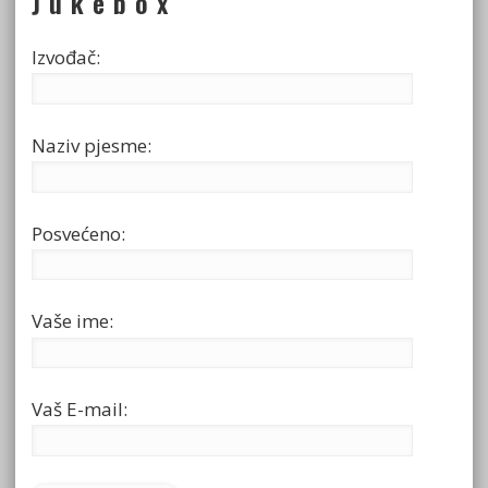
J u k e b o x
Izvođač:
Naziv pjesme:
Posvećeno:
Vaše ime:
Vaš E-mail: