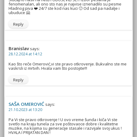
fenomenalan, ali ono sto nas je najvise iznenadilo su pesme
Hladnog piva ❤️ 24/7 ste kod nas kuci 🙂 Od sad pa nadalje i
ubuduce 🤗
Reply
Branislav
says:
28.12.2024 at 14:12
Kao što reče Omerović,vi ste pravo otkrovenje. Bukvalno ste me
vaskrsli iz mrtvih. Hvala vam što postojite!!!
Reply
SAŠA OMEROVIĆ
says:
21.10.2023 at 13:20
Pa Vi ste pravo otkrovenje ! U ovo vreme šunda i kiča Vi ste
svetlo na kraju tunela za sve poštovaoce dobre i kvalitetne
muzike, na kojima su generacije stasale i razvijale svoj ukus !
HVALA I PRIJATAN DAN !